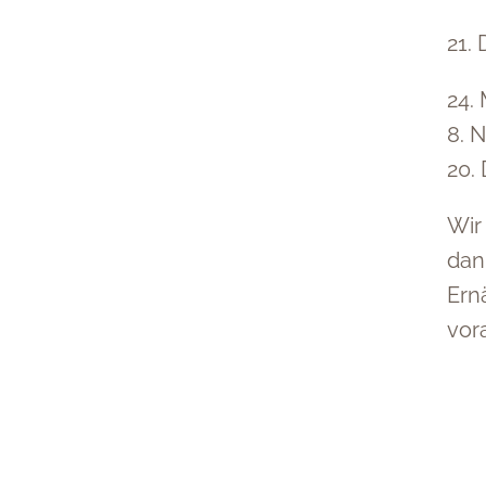
21.
24. 
8. 
20.
Wir
dan
Ern
vor