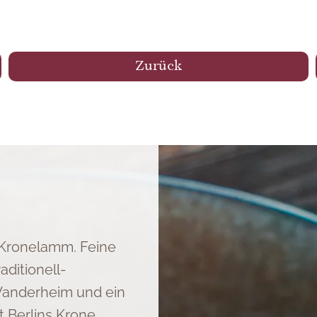
Zurück
esmio GmbH" akzeptieren.
 Kronelamm. Feine
aditionell-
anderheim und ein
Berlins Krone.