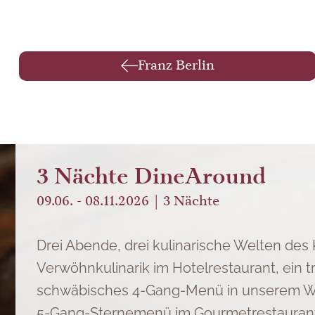
Franz Berlin
DATENSCHUTZ
3 Nächte DineAround
Dieser Inhalt ist nur sichtbar wenn Sie Cookies von "r
09.06. - 08.11.2026
3
Nächte
AKZEPTIEREN
EINSTELLUNGEN
Drei Abende, drei kulinarische Welten des
Verwöhnkulinarik im Hotelrestaurant, ein tr
schwäbisches 4-Gang-Menü in unserem W
5-Gang-Sternemenü im Gourmetrestaurant 