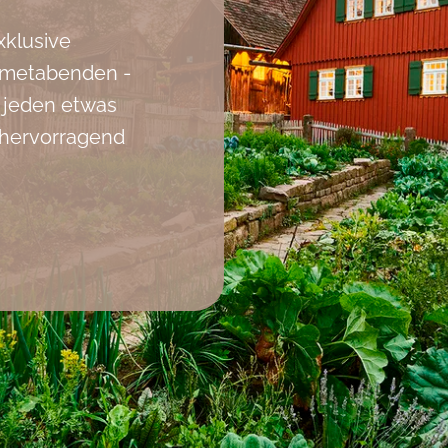
klusive
urmetabenden -
r jeden etwas
 hervorragend