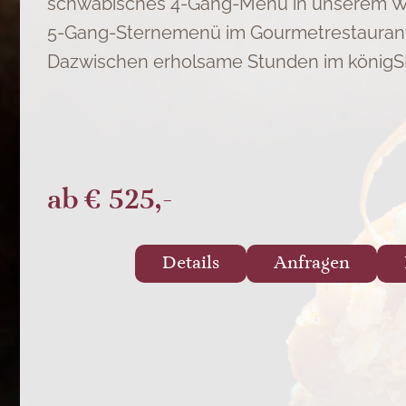
schwäbisches 4-Gang-Menü in unserem W
5-Gang-Sternemenü im Gourmetrestaurant 
Dazwischen erholsame Stunden im königSP
ab
€ 525,-
Details
Anfragen