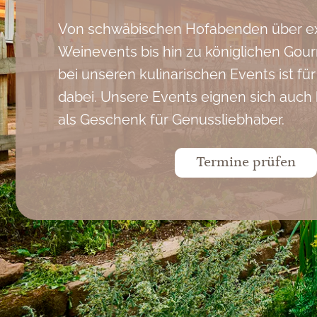
Von schwäbischen Hofabenden über ex
Weinevents bis hin zu königlichen Go
bei unseren kulinarischen Events ist fü
dabei. Unsere Events eignen sich auch
als Geschenk für Genussliebhaber.
Termine prüfen