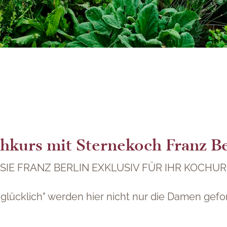
ogshift GmbH" akzeptieren.
ITIVE GmbH" akzeptieren.
hkurs mit Sternekoch Franz Be
SIE FRANZ BERLIN EXKLUSIV FÜR IHR KOCHUR
glücklich" werden hier nicht nur die Damen gef