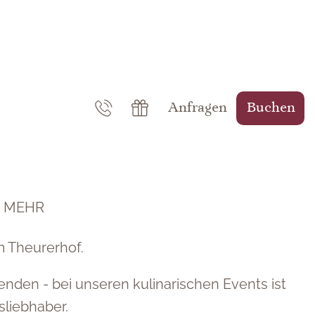
Anfragen
Buchen
S MEHR
m Theurerhof.
den - bei unseren kulinarischen Events ist
sliebhaber.