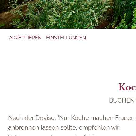
DATENSCHUTZ
DATENSCHUTZ
Dieser Inhalt ist nur sichtbar wenn Sie Cookies von "Dial
Dieser Inhalt ist nur sichtbar wenn Sie Cookies von "ADD
AKZEPTIEREN
AKZEPTIEREN
EINSTELLUNGEN
EINSTELLUNGEN
Koc
BUCHEN 
Nach der Devise: "Nur Köche machen Frauen 
anbrennen lassen sollte, empfehlen wir: