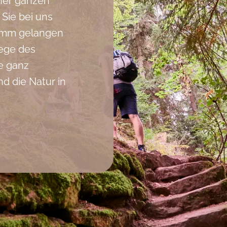
ner ganzen
Sie bei uns
lamm gelangen
ege des
e ganz
 die Natur in