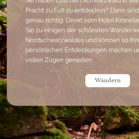
Sie haben Lust den Schwarzwald in sei
Pracht zu Fuß zu entdecken? Dann sind 
genau richtig. Direkt vom Hotel Krone
Sie zu einigen der schönsten Wanderw
Nordschwarzwaldes und können so Ihr
persönlichen Entdeckungen machen und
vollen Zügen genießen.
Wandern