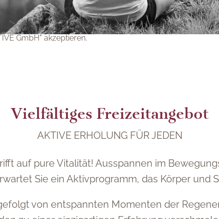
ogshift GmbH" akzeptieren.
ITIVE GmbH" akzeptieren.
Vielfältiges Freizeitangebot
AKTIVE ERHOLUNG FÜR JEDEN
ifft auf pure Vitalität! Ausspannen im Bewegung
erwartet Sie ein Aktivprogramm, das Körper und S
, gefolgt von entspannten Momenten der Regener