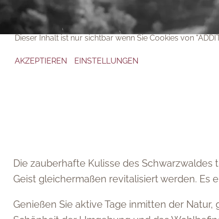
DATENSCHUTZ
DATENSCHUTZ
Dieser Inhalt ist nur sichtbar wenn Sie Cookies von "Dial
Dieser Inhalt ist nur sichtbar wenn Sie Cookies von "ADD
AKZEPTIEREN
AKZEPTIEREN
EINSTELLUNGEN
EINSTELLUNGEN
Die zauberhafte Kulisse des Schwarzwaldes tr
Geist gleichermaßen revitalisiert werden. Es 
Genießen Sie aktive Tage inmitten der Natur