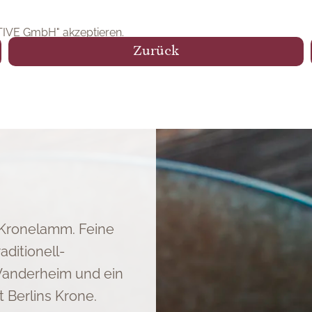
ogshift GmbH" akzeptieren.
ITIVE GmbH" akzeptieren.
Zurück
 Kronelamm. Feine
aditionell-
anderheim und ein
Berlins Krone.