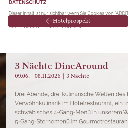
DATENSCHUTZ
DATENSCHUTZ
Dieser Inhalt ist nur sichtbar wenn Sie Cookies von "Dial
Dieser Inhalt ist nur sichtbar wenn Sie Cookies von "ADD
Hotelprospekt
AKZEPTIEREN
AKZEPTIEREN
EINSTELLUNGEN
EINSTELLUNGEN
3 Nächte DineAround
09.06. - 08.11.2026
3
Nächte
Drei Abende, drei kulinarische Welten des
Verwöhnkulinarik im Hotelrestaurant, ein tr
schwäbisches 4-Gang-Menü in unserem W
5-Gang-Sternemenü im Gourmetrestaurant 