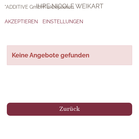
IHRE NICOLE WEIKART
"Dialogshift GmbH" akzeptieren.
"ADDITIVE GmbH" akzeptieren.
AKZEPTIEREN
AKZEPTIEREN
EINSTELLUNGEN
EINSTELLUNGEN
Keine Angebote gefunden
Zurück