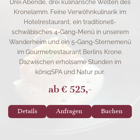
Drei Abende, drei kulinarische Welten des
Kronelamm. Feine Verwöhnkulinarik im
Hotelrestaurant, ein traditionell-
schwäbisches 4-Gang-Menü in unserem
Wanderheim und ein 5-Gang-Sternemenü
im Gourmetrestaurant Berlins Krone.
Dazwischen erholsame Stunden im
DATENSCHUTZ
DATENSCHUTZ
königSPA und Natur pur.
Dieser Inhalt ist nur sichtbar wenn Sie Cookies von
Dieser Inhalt ist nur sichtbar wenn Sie Cookies von
"Dialogshift GmbH" akzeptieren.
"ADDITIVE GmbH" akzeptieren.
ab
€ 525,-
AKZEPTIEREN
AKZEPTIEREN
EINSTELLUNGEN
EINSTELLUNGEN
Details
Anfragen
Buchen