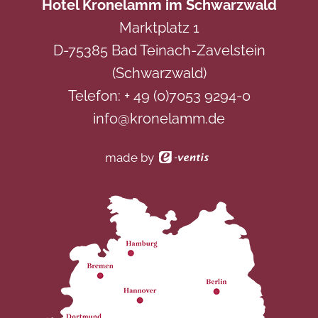
Hotel Kronelamm im Schwarzwald
Dieser Inhalt ist nur sichtbar wenn Sie Cookies von
Dieser Inhalt ist nur sichtbar wenn Sie Cookies von
Marktplatz 1
"Dialogshift GmbH" akzeptieren.
"ADDITIVE GmbH" akzeptieren.
D-75385 Bad Teinach-Zavelstein
AKZEPTIEREN
AKZEPTIEREN
EINSTELLUNGEN
EINSTELLUNGEN
(Schwarzwald)
Telefon:
+ 49 (0)7053 9294-0
info@kronelamm.de
made by