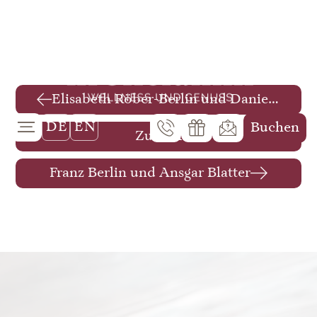
Elisabeth Röber-Berlin und Daniel Röber
DE
EN
Buchen
Zurück
Franz Berlin und Ansgar Blatter