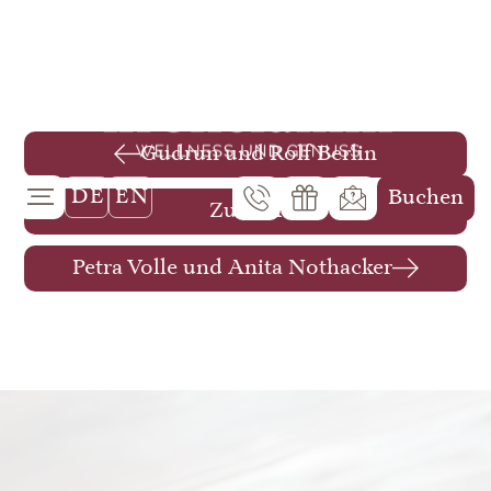
Gudrun und Rolf Berlin
DE
EN
Buchen
Zurück
Petra Volle und Anita Nothacker