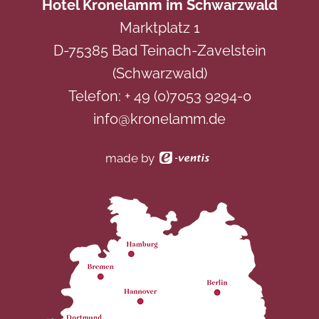
Hotel Kronelamm im Schwarzwald
Dieser Inhalt ist nur sichtbar wenn Sie Cookies von
Dieser Inhalt ist nur sichtbar wenn Sie Cookies von
Marktplatz 1
"Dialogshift GmbH" akzeptieren.
"ADDITIVE GmbH" akzeptieren.
D-75385 Bad Teinach-Zavelstein
AKZEPTIEREN
AKZEPTIEREN
EINSTELLUNGEN
EINSTELLUNGEN
(Schwarzwald)
Telefon:
+ 49 (0)7053 9294-0
info@kronelamm.de
made by