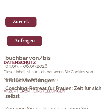
Zurück
Anfragen
buchbar von/bis
DATENSCHUTZ
DATENSCHUTZ
04.09. - 06.09.2026
Dieser Inhalt ist nur sichtbar wenn Sie Cookies von
Dieser Inhalt ist nur sichtbar wenn Sie Cookies von
Inklusivleistungen
"Dialogshift GmbH" akzeptieren.
"ADDITIVE GmbH" akzeptieren.
Coaching-Retreat für Frauen: Zeit für sich
AKZEPTIEREN
AKZEPTIEREN
EINSTELLUNGEN
EINSTELLUNGEN
selbst
Kommen Sie zur Ruhe, gewinnen Sie