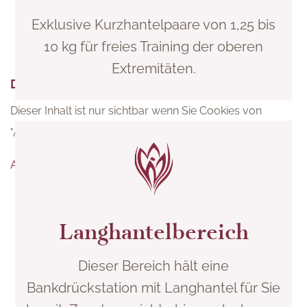
Exklusive Kurzhantelpaare von 1,25 bis
10 kg für freies Training der oberen
Extremitäten.
DATENSCHUTZ
DATENSCHUTZ
Dieser Inhalt ist nur sichtbar wenn Sie Cookies von
Dieser Inhalt ist nur sichtbar wenn Sie Cookies von
"Dialogshift GmbH" akzeptieren.
"ADDITIVE GmbH" akzeptieren.
AKZEPTIEREN
AKZEPTIEREN
EINSTELLUNGEN
EINSTELLUNGEN
Langhantelbereich
Dieser Bereich hält eine
Bankdrückstation mit Langhantel für Sie