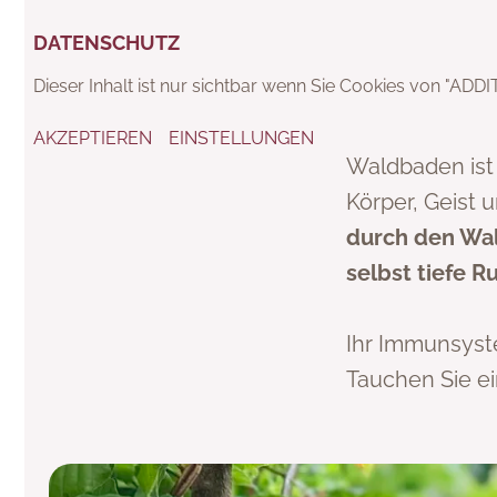
DATENSCHUTZ
DATENSCHUTZ
Dieser Inhalt ist nur sichtbar wenn Sie Cookies von "Dial
Dieser Inhalt ist nur sichtbar wenn Sie Cookies von "ADD
AKZEPTIEREN
AKZEPTIEREN
EINSTELLUNGEN
EINSTELLUNGEN
Waldbaden ist 
Körper, Geist 
durch den Wal
selbst tiefe 
Ihr Immunsyste
Tauchen Sie ei