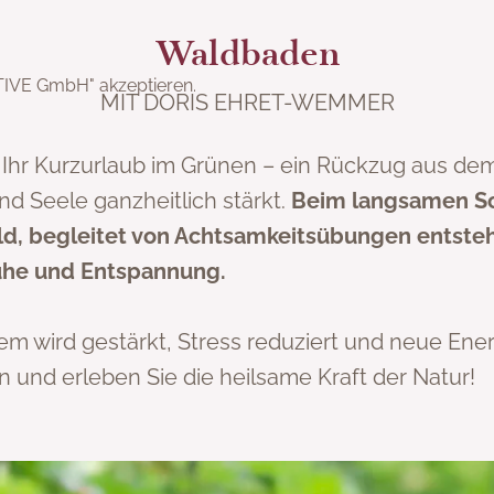
Waldbaden
ogshift GmbH" akzeptieren.
ITIVE GmbH" akzeptieren.
MIT DORIS EHRET-WEMMER
Ihr Kurzurlaub im Grünen – ein Rückzug aus dem 
und Seele ganzheitlich stärkt.
Beim langsamen S
d, begleitet von Achtsamkeitsübungen entsteh
Ruhe und Entspannung.
m wird gestärkt, Stress reduziert und neue Ener
n und erleben Sie die heilsame Kraft der Natur!